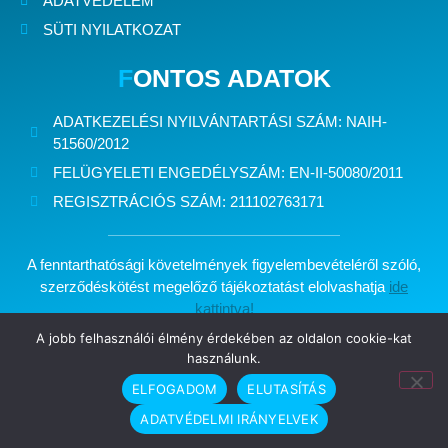
ADATVÉDELEM
SÜTI NYILATKOZAT
F
ONTOS ADATOK
ADATKEZELÉSI NYILVÁNTARTÁSI SZÁM:
NAIH-
51560/2012
FELÜGYELETI ENGEDÉLYSZÁM:
EN-II-50080/2011
REGISZTRÁCIÓS SZÁM:
211102763171
A fenntarthatósági követelmények figyelembevételéről szóló,
szerződéskötést megelőző tájékoztatást elolvashatja
ide
kattintva!
A jobb felhasználói élmény érdekében az oldalon cookie-kat
használunk.
Minden jog fenntartva: Kelet Brókerház Biztosítási Alkusz Kft.
ELFOGADOM
ELUTASÍTÁS
Készítette:
ADATVÉDELMI IRÁNYELVEK