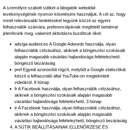
A személyre szabott sütiket a látogatók weboldal-
tevékenységének nyomon követésére használjuk. A cél az, hogy
minél relevánsabb hirdetéseket tegyünk közzé az egyéni
felhasználók számára, preferenciájuknak megfelelő tartalmat
jelenítsünk meg, valamint aktivitásra buzdítsuk őket.
ads/ga-audiences A Google Adwords használja, olyan
felhasználók célzásához, akiknek a böngészési szokásaik
alapján magasabb vásárlási hajlandósága feltételezhető.
böngésző bezárásáig
pref Egyedi azonosítót rögzít, melyből a Google statisztikát
készít a felhasználó által YouTube-on megtekintett
videókról. 8 hónap
fr A Facebook használja, olyan felhasználók célzásához,
akiknek a böngészési szokásaik alapján magasabb
vásárlási hajlandósága feltételezhető. 3 hónap
tr A Facebook használja, olyan felhasználók célzásához,
akiknek a böngészési szokásaik alapján magasabb
vásárlási hajlandósága feltételezhető. böngésző bezárásáig
A SÜTIK BEÁLLÍTÁSAINAK ELLENŐRZÉSE ÉS