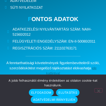
ADATVÉDELEM
SÜTI NYILATKOZAT
F
ONTOS ADATOK
ADATKEZELÉSI NYILVÁNTARTÁSI SZÁM:
NAIH-
51560/2012
FELÜGYELETI ENGEDÉLYSZÁM:
EN-II-50080/2011
REGISZTRÁCIÓS SZÁM:
211102763171
A fenntarthatósági követelmények figyelembevételéről szóló,
szerződéskötést megelőző tájékoztatást elolvashatja
ide
kattintva!
A jobb felhasználói élmény érdekében az oldalon cookie-kat
használunk.
Minden jog fenntartva: Kelet Brókerház Biztosítási Alkusz Kft.
ELFOGADOM
ELUTASÍTÁS
Készítette:
ADATVÉDELMI IRÁNYELVEK