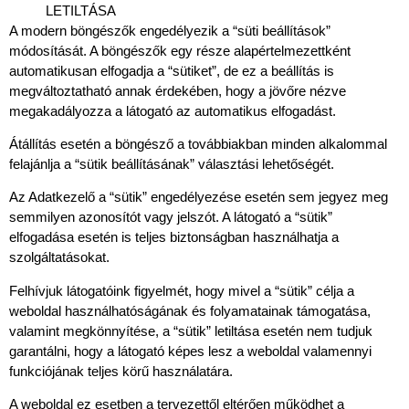
LETILTÁSA
A modern böngészők engedélyezik a “süti beállítások”
módosítását. A böngészők egy része alapértelmezettként
automatikusan elfogadja a “sütiket”, de ez a beállítás is
megváltoztatható annak érdekében, hogy a jövőre nézve
megakadályozza a látogató az automatikus elfogadást.
Átállítás esetén a böngésző a továbbiakban minden alkalommal
felajánlja a “sütik beállításának” választási lehetőségét.
Az Adatkezelő a “sütik” engedélyezése esetén sem jegyez meg
semmilyen azonosítót vagy jelszót. A látogató a “sütik”
elfogadása esetén is teljes biztonságban használhatja a
szolgáltatásokat.
Felhívjuk látogatóink figyelmét, hogy mivel a “sütik” célja a
weboldal használhatóságának és folyamatainak támogatása,
valamint megkönnyítése, a “sütik” letiltása esetén nem tudjuk
garantálni, hogy a látogató képes lesz a weboldal valamennyi
funkciójának teljes körű használatára.
A weboldal ez esetben a tervezettől eltérően működhet a