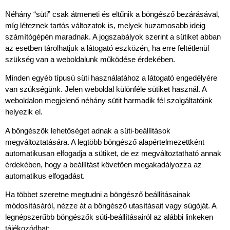
Néhány “süti” csak átmeneti és eltűnik a böngésző bezárásával,
míg léteznek tartós változatok is, melyek huzamosabb ideig
számítógépén maradnak. A jogszabályok szerint a sütiket abban
az esetben tárolhatjuk a látogató eszközén, ha erre feltétlenül
szükség van a weboldalunk működése érdekében.
Minden egyéb típusú süti használatához a látogató engedélyére
van szükségünk. Jelen weboldal különféle sütiket használ. A
weboldalon megjelenő néhány sütit harmadik fél szolgáltatóink
helyezik el.
A böngészők lehetőséget adnak a süti-beállítások
megváltoztatására. A legtöbb böngésző alapértelmezettként
automatikusan elfogadja a sütiket, de ez megváltoztatható annak
érdekében, hogy a beállítást követően megakadályozza az
automatikus elfogadást.
Ha többet szeretne megtudni a böngésző beállításainak
módosításáról, nézze át a böngésző utasításait vagy súgóját. A
legnépszerűbb böngészők süti-beállításairól az alábbi linkeken
tájékozódhat: