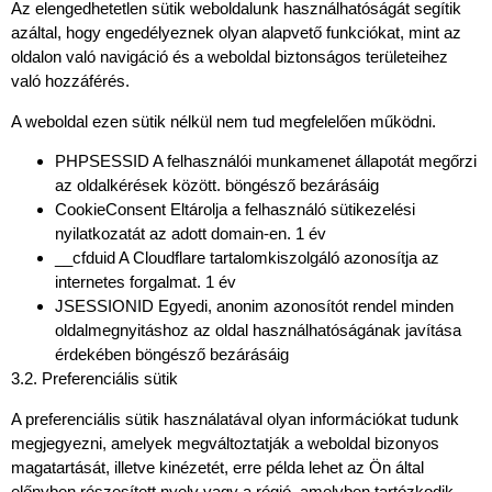
Az elengedhetetlen sütik weboldalunk használhatóságát segítik
azáltal, hogy engedélyeznek olyan alapvető funkciókat, mint az
oldalon való navigáció és a weboldal biztonságos területeihez
való hozzáférés.
A weboldal ezen sütik nélkül nem tud megfelelően működni.
PHPSESSID A felhasználói munkamenet állapotát megőrzi
az oldalkérések között. böngésző bezárásáig
CookieConsent Eltárolja a felhasználó sütikezelési
nyilatkozatát az adott domain-en. 1 év
__cfduid A Cloudflare tartalomkiszolgáló azonosítja az
internetes forgalmat. 1 év
JSESSIONID Egyedi, anonim azonosítót rendel minden
oldalmegnyitáshoz az oldal használhatóságának javítása
érdekében böngésző bezárásáig
3.2. Preferenciális sütik
A preferenciális sütik használatával olyan információkat tudunk
megjegyezni, amelyek megváltoztatják a weboldal bizonyos
magatartását, illetve kinézetét, erre példa lehet az Ön által
előnyben részesített nyelv vagy a régió, amelyben tartózkodik.