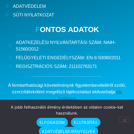
ADATVÉDELEM
SÜTI NYILATKOZAT
F
ONTOS ADATOK
ADATKEZELÉSI NYILVÁNTARTÁSI SZÁM:
NAIH-
51560/2012
FELÜGYELETI ENGEDÉLYSZÁM:
EN-II-50080/2011
REGISZTRÁCIÓS SZÁM:
211102763171
A fenntarthatósági követelmények figyelembevételéről szóló,
szerződéskötést megelőző tájékoztatást elolvashatja
ide
kattintva!
A jobb felhasználói élmény érdekében az oldalon cookie-kat
használunk.
Minden jog fenntartva: Kelet Brókerház Biztosítási Alkusz Kft.
ELFOGADOM
ELUTASÍTÁS
Készítette:
ADATVÉDELMI IRÁNYELVEK